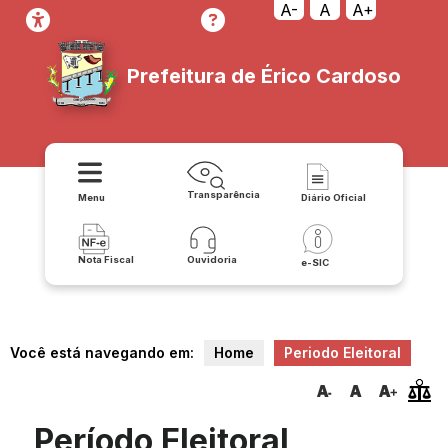
A-
A
A+
Prefeitura de Érico Cardoso
Transparência
Menu
Diário Oficial
Nota Fiscal
Ouvidoria
e-SIC
Você está navegando em:
Home
Periodo Eleitoral
Período Eleitoral