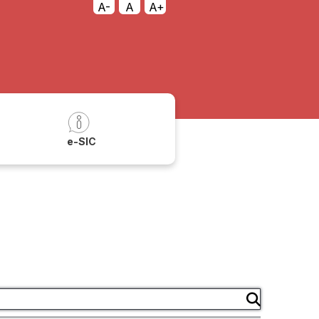
A-
A
A+
a
e-SIC