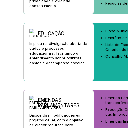
privacidade e exigindo
Pesquisa de
consentimento.
Plano Munic
EDUCAÇÃO
Relatório de
Implica na divulgação aberta de
Lista de Esp
dados e processos
Critérios de
educacionais, facilitando o
Conselho Mu
entendimento sobre políticas,
gastos e desempenho escolar.
Emenda Parl
EMENDAS
transparênc
PARLAMENTARES
Execução Or
das Emenda
Dispõe das modificações em
projetos de lei, com o objetivo
Emendas Imp
de alocar recursos para