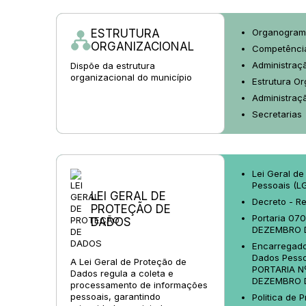
ESTRUTURA
Organogram
ORGANIZACIONAL
Competênci
Administraçã
Dispõe da estrutura
organizacional do município
Estrutura Or
Administraçã
Secretarias
Lei Geral d
Pessoais (L
LEI GERAL DE
Decreto - R
PROTEÇÃO DE
Portaria 07
DADOS
DEZEMBRO 
Encarregado
Dados Pesso
A Lei Geral de Proteção de
PORTARIA Nº
Dados regula a coleta e
DEZEMBRO 
processamento de informações
pessoais, garantindo
Politica de 