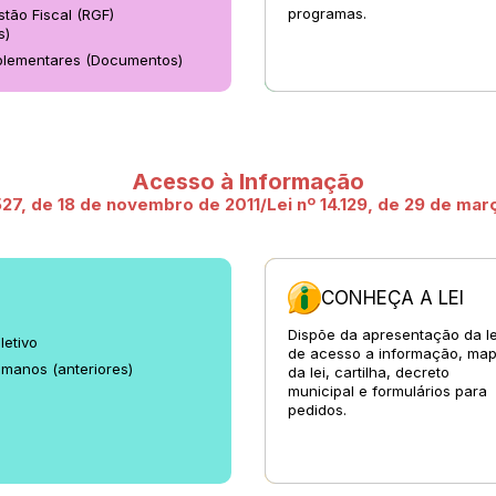
programas.
stão Fiscal (RGF)
s)
plementares (Documentos)
Acesso à Informação
.527, de 18 de novembro de 2011/Lei nº 14.129, de 29 de mar
CONHEÇA A LEI
Dispõe da apresentação da le
letivo
de acesso a informação, ma
manos (anteriores)
da lei, cartilha, decreto
municipal e formulários para
pedidos.