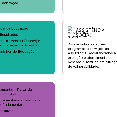
 Satisfação
ipal de Educação
ASSISTÊNCIA
 Resultados
SOCIAL
era (Creches Públicas) e
Dispõe sobre as ações,
 Priorização de Acesso
programas e serviços da
nicipal de Educação
Assistência Social voltados à
proteção e atendimento de
pessoas e famílias em situaç
de vulnerabilidade.
amentar - Portal da
ia da CGU
çamentária e Financeira
s Parlamentares
ositivas