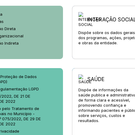
a
INTERAÇÃO SOCIA
as
o Direta
Dispõe sobre os dados gerais
ganizacional
dos programas, ações, projet
e obras da entidade.
o Indireta
e Proteção de Dados
SAÚDE
GPD)
egulamentação LGPD
Dispõe de informações da
saúde publica e administrativ
0/2022, DE 21 DE
de forma clara e acessível,
DE 2022
promovendo confiança e
 pelo Tratamento de
informando pacientes e públi
ais no Município -
sobre serviços, custos e
 075/2022, DE 29 DE
resultados.
DE 2022
Privacidade