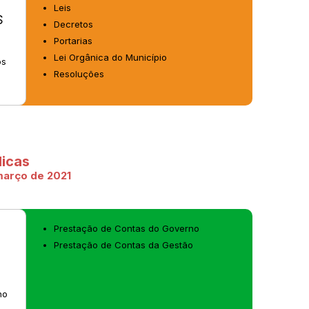
Leis
S
Decretos
Portarias
Lei Orgânica do Município
os
Resoluções
licas
 março de 2021
Prestação de Contas do Governo
Prestação de Contas da Gestão
no