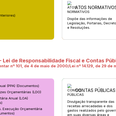
ATOS NORMATIVO
teriores)
Dispõe das informações de
Legislação, Portarias, Decret
e Resoluções.
- Lei de Responsabilidade Fiscal e Contas Púb
tar nº 101, de 4 de maio de 2000/Lei nº 14.129, de 29 de
nual (PPA) (Documentos)
CONTAS PÚBLICAS
rizes Orçamentárias (LDO)
tária Anual (LOA)
Divulgação transparente das
s)
receitas arrecadadas e dos
es. Execução Orçamentária
gastos realizados pelo gover
umentos)
em suas diversas áreas e