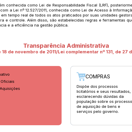
m conhecida como Lei de Responsabilidade Fiscal (LRF), posteriorm
 com a Lei nº 12.527/2011, conhecida como Lei de Acesso à Informação 
 em tempo real de todos os atos praticados por suas unidades gestora
ira e controle. Além disso, são estabelecidas regras e ferramentas q
cia e a eficiência na gestão pública.
Transparência Administrativa
de 18 de novembro de 2011/Lei complementar nº 131, de 27
mativo
COMPRAS
Oficiais
Dispõe dos processos
 Aquisições
licitatórios e seus resultados,
esclarecendo dúvidas da
população sobre os process
de aquisição de bens e
serviços pelo governo.