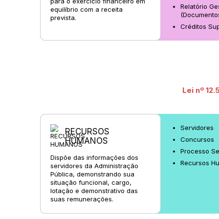
para o exercício financeiro em
Relatório Ge
equilíbrio com a receita
(Documento
prevista.
Créditos Su
Lei nº 12
Servidores
RECURSOS
Concursos
HUMANOS
Processo Se
Dispõe das informações dos
Recursos Hu
servidores da Administração
Pública, demonstrando sua
situação funcional, cargo,
lotação e demonstrativo das
suas remunerações.