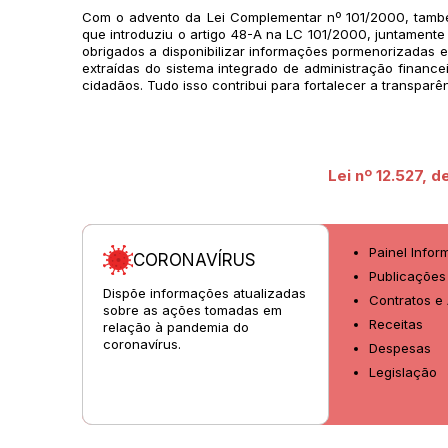
Com o advento da Lei Complementar nº 101/2000, també
que introduziu o artigo 48-A na LC 101/2000, juntamente
obrigados a disponibilizar informações pormenorizadas e
extraídas do sistema integrado de administração finance
cidadãos. Tudo isso contribui para fortalecer a transparên
Lei nº 12.527, 
Painel Infor
CORONAVÍRUS
Publicações 
Dispõe informações atualizadas
Contratos e
sobre as ações tomadas em
Receitas
relação à pandemia do
coronavírus.
Despesas
Legislação