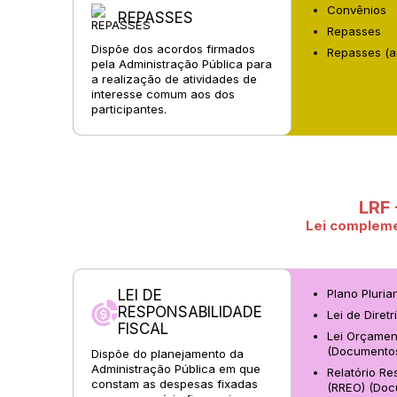
Convênios
REPASSES
Repasses
Dispõe dos acordos firmados
Repasses (an
pela Administração Pública para
a realização de atividades de
interesse comum aos dos
participantes.
LRF 
Lei complemen
LEI DE
Plano Pluria
RESPONSABILIDADE
Lei de Diret
FISCAL
Lei Orçamen
(Documento
Dispõe do planejamento da
Administração Pública em que
Relatório R
constam as despesas fixadas
(RREO) (Doc