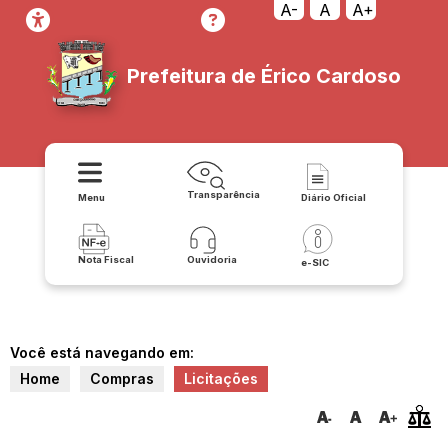
A-
A
A+
Prefeitura de Érico Cardoso
Transparência
Menu
Diário Oficial
Nota Fiscal
Ouvidoria
e-SIC
Você está navegando em:
Home
Compras
Licitações