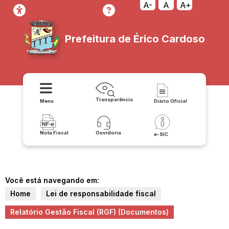
A-
A
A+
Prefeitura de Érico Cardoso
Transparência
Menu
Diário Oficial
Nota Fiscal
Ouvidoria
e-SIC
Você está navegando em:
Home
Lei de responsabilidade fiscal
Relatório Gestão Fiscal (RGF) (Documentos)