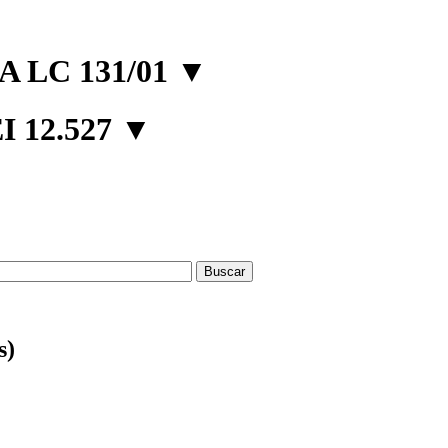
 LC 131/01
▼
 12.527
▼
s)