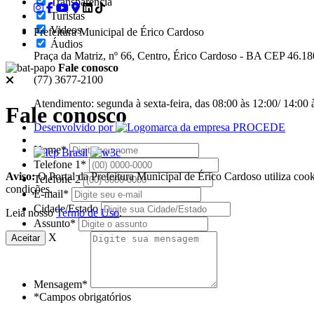
Transparência
Turistas
Videos
Prefeitura Municipal de Érico Cardoso
Áudios
Praça da Matriz, nº 66, Centro, Érico Cardoso - BA CEP 46.1
Fale conosco
(77) 3677-2100
Atendimento: segunda à sexta-feira, das 08:00 às 12:00/ 14:00 
Fale conosco
Desenvolvido por
Nome*
Telefone 1*
Aviso:
O Portal da Prefeitura Municipal de Érico Cardoso utiliza coo
Telefone 2
condições.
E-mail*
Cidade/Estado
Leia nosso
Termo de Uso
.
Assunto*
X
Aceitar
Mensagem*
*Campos obrigatórios