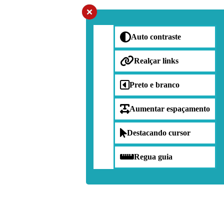
Auto contraste
Realçar links
Preto e branco
Aumentar espaçamento
Destacando cursor
Regua guia