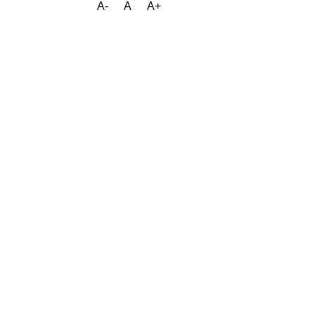
A-
A
A+