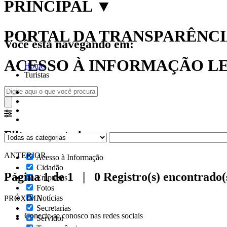
PRINCIPAL
▼
PORTAL DA TRANSPARÊNCIA
Você está navegando em:
ACESSO À INFORMAÇÃO LEI
Home
Turistas
Filtrar por todos
ANTERIOR
Acesso à Informação
Cidadão
Página 1 de 1 | 0 Registro(s) encontrado(
Empresas
Fotos
Notícias
PRÓXIMA
Secretarias
Conecte-se conosco nas redes sociais
Servidor