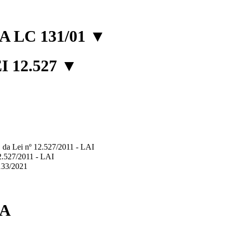
 LC 131/01
▼
 12.527
▼
2º, da Lei nº 12.527/2011 - LAI
12.527/2011 - LAI
.133/2021
IA