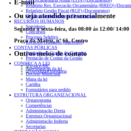
Lei Orçamentária Anual (LOA) (Documentos)
E-mail
Relatório Res. Execução Orçamentária (RREO) (Docum
Relatório Gestão Fiscal (RGF) (Documentos)
Ou seja atendido presencialmente
Créditos Suplementares (Documentos)
RECURSOS HUMANOS
Servidores
Segunda à sexta-feira, das 08:00 às 12:00/ 14:00
Concursos
Processo Seletivo
Praça da Matriz, nº 66, Centro
Recursos Humanos (anteriores)
CONTAS PÚBLICAS
Outros meios de contato
Prestação de Contas do Governo
Prestação de Contas da Gestão
CONHEÇA A LEI
e-SIC
Apresentação da lei
Ouvidoria
Decreto Municipal
Mapa da lei
Cartilha
Formulários para pedido
ESTRUTURA ORGANIZACIONAL
Organograma
Competências
Administração Direta
Estrutura Organizacional
Administração Indireta
Secretarias