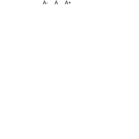
A-
A
A+