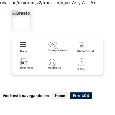
relatorio/exportar_v2/transporte_escolar/csv
A-
A
A+
Prefeitura de Érico Cardoso
Transparência
Menu
Diário Oficial
Nota Fiscal
Ouvidoria
e-SIC
Você está navegando em:
Home
Erro 404