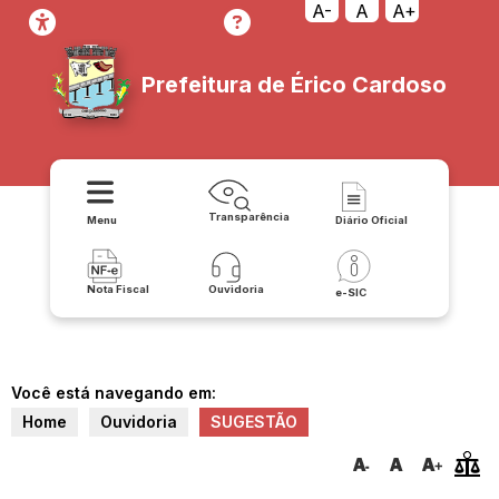
A-
A
A+
Prefeitura de Érico Cardoso
Transparência
Menu
Diário Oficial
Nota Fiscal
Ouvidoria
e-SIC
Você está navegando em:
Home
Ouvidoria
SUGESTÃO