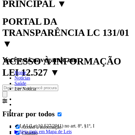
PRINCIPAL
▼
PORTAL DA
TRANSPARÊNCIA LC 131/01
▼
Você está navegando em:
ACESSO À INFORMAÇÃO
LEI 12.527
▼
Home
Notícias
Saúde
Ler Notícia
Filtrar por todos
✔ LAI (Lei 12.527/2011) no art. 8º, §1º, I
Acesso à Informação
▶ Veja mais em Mapa de Leis
Cidadão