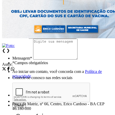
Nome*
Telefone 1*
Telefone 2
E-mail*
Cidade/Estado
Assunto*
❮
❯
Mensagem*
*Campos obrigatórios
Autor:
Ao iniciar um contato, você concorda com a
Política de
privacidade
Conecte-se conosco nas redes sociais
Prefeitura Municipal de Érico Cardoso
Praça da Matriz, nº 66, Centro, Érico Cardoso - BA CEP
46.180-000